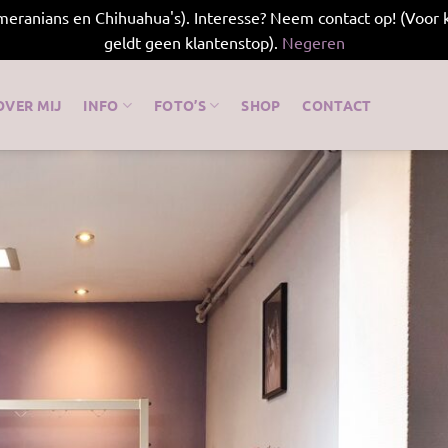
meranians en Chihuahua's). Interesse? Neem contact op! (Voor k
geldt geen klantenstop).
Negeren
OVER MIJ
INFO
FOTO’S
SHOP
CONTACT