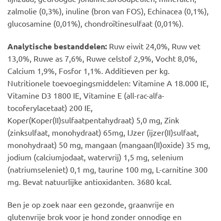
zalmolie (0,3%), inuline (bron van FOS), Echinacea (0,1%),
glucosamine (0,01%), chondroïtinesulfaat (0,01%).
Analytische bestanddelen:
Ruw eiwit 24,0%, Ruw vet
13,0%, Ruwe as 7,6%, Ruwe celstof 2,9%, Vocht 8,0%,
Calcium 1,9%, Fosfor 1,1%. Additieven per kg.
Nutritionele toevoegingsmiddelen: Vitamine A 18.000 IE,
Vitamine D3 1800 IE, Vitamine E (all-rac-alfa-
tocoferylacetaat) 200 IE,
Koper(Koper(II)sulfaatpentahydraat) 5,0 mg, Zink
(zinksulfaat, monohydraat) 65mg, IJzer (ijzer(II)sulfaat,
monohydraat) 50 mg, mangaan (mangaan(II)oxide) 35 mg,
jodium (calciumjodaat, watervrij) 1,5 mg, selenium
(natriumseleniet) 0,1 mg, taurine 100 mg, L-carnitine 300
mg. Bevat natuurlijke antioxidanten. 3680 kcal.
Ben je op zoek naar een gezonde, graanvrije en
glutenvrije brok voor je hond zonder onnodige en