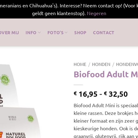
meranians en Chihuahua's). Interesse? Neem contact op! (Voor k
geldt geen klantenstop).
Negeren
OVER MIJ
INFO
FOTO’S
SHOP
CONTACT
HOME
/
HONDEN
/
HONDENV
Biofood Adult M
Pri
16,95
-
32,50
€
€
€ 
Biofood Adult Mini is speciaa
to
kleine rassen. Deze brokjes 
€ 
kleiner formaat en zijn zeer 
kieskeurige honden. Ook is 
graanvrij, glutenvrij, rijk aan