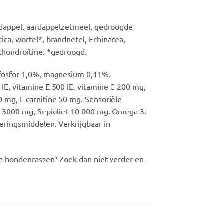
rdappel, aardappelzetmeel, gedroogde
ica, wortel*, brandnetel, Echinacea,
 chondroïtine. *gedroogd.
 fosfor 1,0%, magnesium 0,11%.
IE, vitamine E 500 IE, vitamine C 200 mg,
mg, L-carnitine 50 mg. Sensoriële
e 3000 mg, Sepioliet 10 000 mg. Omega 3:
eringsmiddelen. Verkrijgbaar in
ne hondenrassen? Zoek dan niet verder en