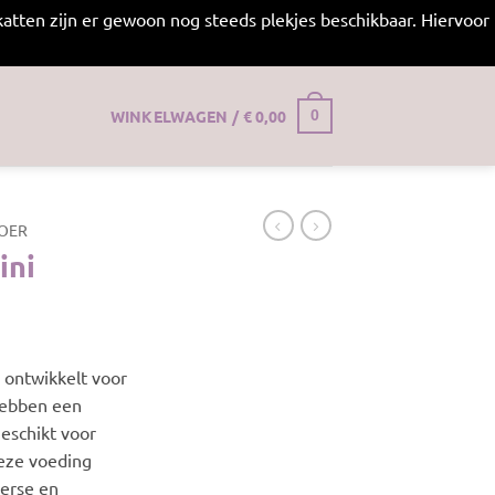
atten zijn er gewoon nog steeds plekjes beschikbaar. Hiervoor
WINKELWAGEN /
€
0,00
0
OER
ini
jsklasse:
16,95
l ontwikkelt voor
t
hebben een
32,50
geschikt voor
deze voeding
 verse en