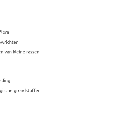
flora
ewrichten
n van kleine rassen
eding
gische grondstoffen