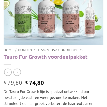
HOME
/
HONDEN
/
SHAMPOOS & CONDITIONERS
Tauro Fur Growth voordeelpakket
Oorspronkelijke
Huidige
74,80
79,80
€
€
prijs
prijs
De Tauro Fur Growth lijn is speciaal ontwikkeld om
was:
is:
beschadigde vachten weer gezond te maken. Het
€ 79,80.
€ 74,80.
stimuleert de haargroei, verbetert de haartextuur en