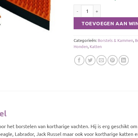
Rubberen massageborstel aanta
TOEVOEGEN AAN WI
Categorieën:
Borstels & Kammen
,
B
Honden
,
Katten
el
r het borstelen van kortharige vachten. Hij is erg geschikt om
Beagle, Labrador, Jack Russel maar ook voor kortharige katten e