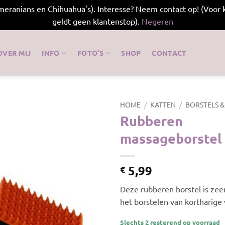
meranians en Chihuahua's). Interesse? Neem contact op! (Voor k
geldt geen klantenstop).
Negeren
OVER MIJ
INFO
FOTO’S
SHOP
CONTACT
HOME
/
KATTEN
/
BORSTELS 
Rubberen
massageborstel
5,99
€
Deze rubberen borstel is zee
het borstelen van kortharige
Slechts 2 resterend op voorraad