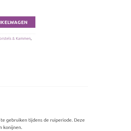
l
NKELWAGEN
orstels & Kammen
,
 te gebruiken tijdens de ruiperiode. Deze
n konijnen.