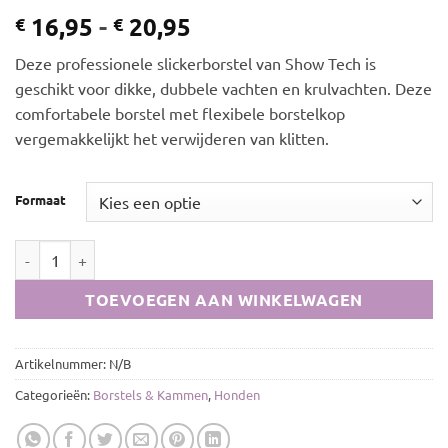
Prijsklasse:
16,95
-
20,95
€
€
€ 16,95
Deze professionele slickerborstel van Show Tech is
tot
geschikt voor dikke, dubbele vachten en krulvachten. Deze
€ 20,95
comfortabele borstel met flexibele borstelkop
vergemakkelijkt het verwijderen van klitten.
Formaat
Show Tech Flex Groom Slickerborstel Blauw aantal
TOEVOEGEN AAN WINKELWAGEN
Artikelnummer:
N/B
Categorieën:
Borstels & Kammen
,
Honden